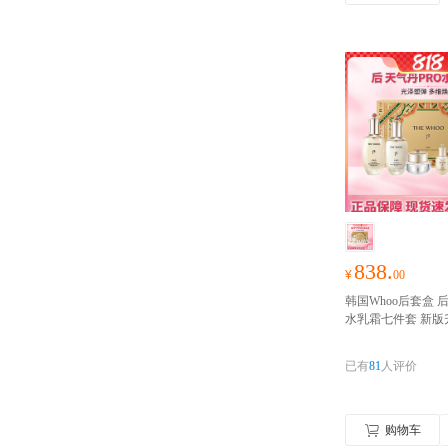
838.
¥
00
韩国Whoo后套盒 后
水乳霜七件套 新版
乳霜七件套装套盒 
口 女士面部化妆品
已有
81
人评价
盒
珍贵的配方成分
充营养，日以继夜
养，增加肌肤的弹
度。针对各种皮肤
购物车