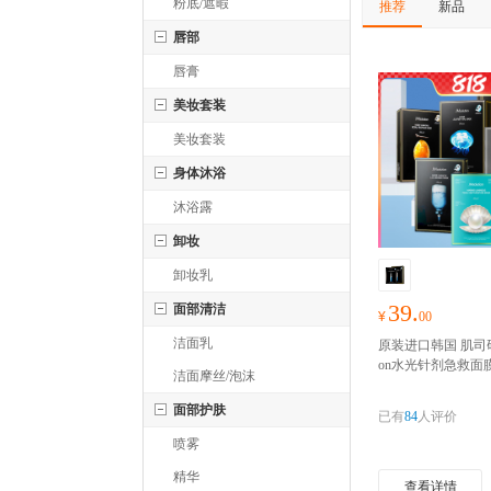
粉底/遮暇
推荐
新品
唇部
唇膏
美妆套装
美妆套装
身体沐浴
沐浴露
卸妆
卸妆乳
39.
面部清洁
¥
00
洁面乳
原装进口韩国 肌司研 J
on水光针剂急救面膜
洁面摩丝/泡沫
膜 急救针剂面膜 
窝水母面膜 10片/盒
面部护肤
已有
84
人评价
深层补水 长效保湿 
喷雾
补水保湿 滋养修护 
细腻焕白
精华
查看详情