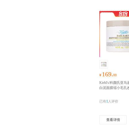
169.
¥
00
Kiehl's/科颜氏
白泥面膜缩小毛孔改
亮肤色白泥净致泥
洁 125ml
细腻白泥
已有
1
人评价
中的垃圾，黑头白
真的！脸白的发光
滴，后续敷一张面
查看详情