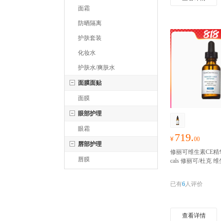
面霜
防晒隔离
护肤套装
化妆水
护肤水/爽肤水
面膜面贴
面膜
眼部护理
眼霜
719.
¥
00
唇部护理
修丽可维生素CE精华 Sk
唇膜
cals 修丽可/杜克 
部精华30ml淡纹
被
证，经体外实验表明
已有
6
人评价
周，明显淡化黑色
白皮肤
查看详情