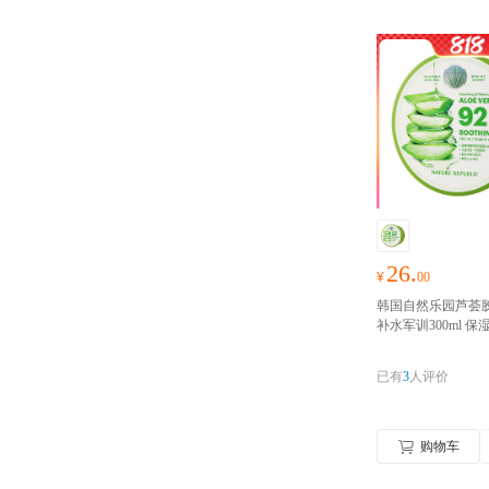
26.
¥
00
韩国自然乐园芦荟
补水军训300ml 
韩国芦荟清爽
韩国
荟胶祛痘印晒后修
已有
3
人评价
军训300ml新款
购物车