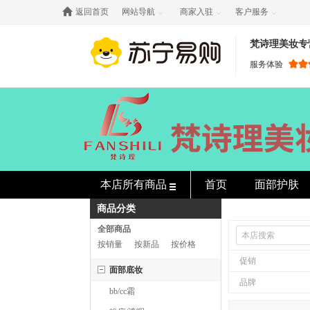

返回首页
网站导航
商家入驻
客户服务



梵诗理美妆专
服务体验
本店所有商品
首页
面部护肤
商品分类
全部商品
按销量
按新品
按价格
促销
面部底妆
品牌
bb/cc霜